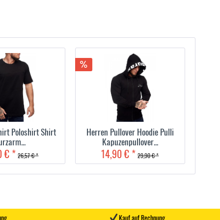
irt Poloshirt Shirt
Herren Pullover Hoodie Pulli
urzarm...
Kapuzenpullover...
0 € *
14,90 € *
26,57 € *
29,90 € *
ung
Kauf auf Rechnung