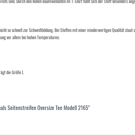
reits sind. Durch den hohen Baumwollanteil im T-Shirt fühlt sich der Stoff besonders ange
t so schnell zur Schweißbildung. Bei Stoffen mit einer minderwertigen Qualität staut sic
üftung vor allem bei hohen Temperaturen.
ägt die Größe L
als Seitenstreifen Oversize Tee Modell 2165"