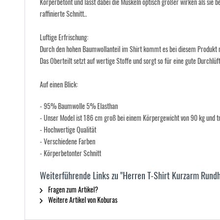
Körperbetont und lässt dabei die Muskeln optisch größer wirken als sie be
raffinierte Schnitt..
Luftige Erfrischung:
Durch den hohen Baumwollanteil im Shirt kommt es bei diesem Produkt nich
Das Oberteilt setzt auf wertige Stoffe und sorgt so für eine gute Durchl
Auf einen Blick:
- 95% Baumwolle 5% Elasthan
-
Unser Model ist 186 cm groß bei einem Körpergewicht von 90 kg und tr
- Hochwertige Qualität
- Verschiedene Farben
- Körperbetonter Schnitt
Weiterführende Links zu "Herren T-Shirt Kurzarm Rundh
Fragen zum Artikel?
Weitere Artikel von Koburas