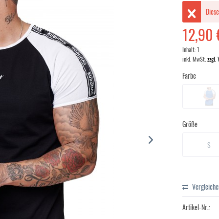
Diese
12,90 
Inhalt:
1
inkl. MwSt.
zzgl.
Farbe
Größe
S
Vergleiche
Artikel-Nr.: