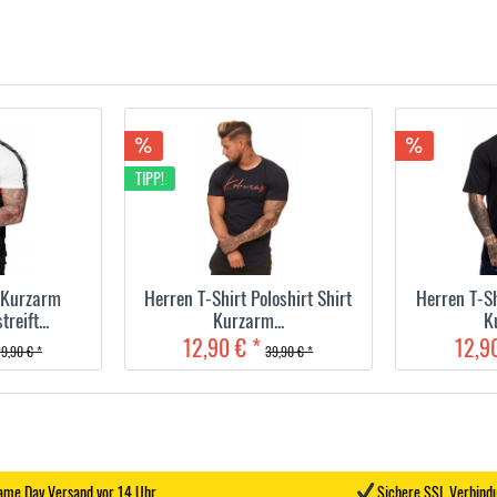
TIPP!
t Kurzarm
Herren T-Shirt Poloshirt Shirt
Herren T-Sh
reift...
Kurzarm...
K
12,90 € *
12,9
9,90 € *
39,90 € *
me Day Versand vor 14 Uhr
Sichere SSL Verbind