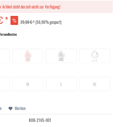
r Artikel steht derzeit nicht zur Verfügung!
€ *
29,90 € *
(56,86% gespart)
 Versandkosten
M
L
XL
n
Merken
KOB-2165-001